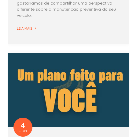
gostaríamos de compartilhar uma perspectiva
diferente sobre a manutenção preventiva do seu
veículo.
LEIA MAIS
4
JUN