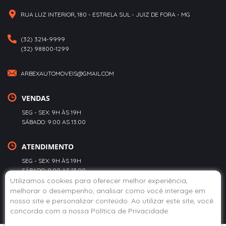
RUA LUZ INTERIOR, 180 - ESTRELA SUL - JUIZ DE FORA - MG
(32) 3214-9999
(32) 98800-1299
ARBEXAUTOMOVEIS@GMAIL.COM
VENDAS
SEG - SEX: 9H ÀS 19H
SÁBADO: 9:00 AS 13:00
ATENDIMENTO
SEG - SEX: 9H ÀS 19H
SÁBADO: 9:00 AS 13:00
Utilizamos cookies para oferecer melhor experiência,
melhorar o desempenho, analisar como você interage em
POLÍTICA DE PRIVACIDADE
nosso site e personalizar conteúdo. Ao utilizar este site, você
concorda com a nossa
Política de Privacidade
.