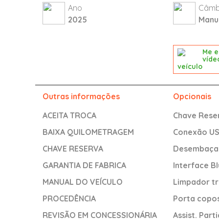
Ano
Câmb
2025
Manu
Me e
víde
veículo
Outras informações
Opcionais
ACEITA TROCA
Chave Rese
BAIXA QUILOMETRAGEM
Conexão U
CHAVE RESERVA
Desembaçad
GARANTIA DE FABRICA
Interface B
MANUAL DO VEÍCULO
Limpador tr
PROCEDÊNCIA
Porta copo
REVISÃO EM CONCESSIONÁRIA
Assist. Par