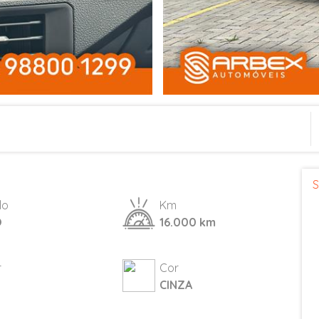
S
lo
Km
O
16.000 km
r
Cor
CINZA