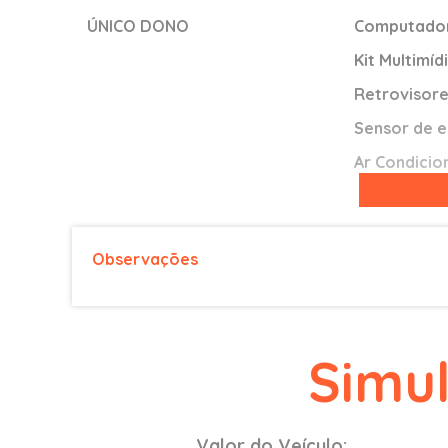
ÚNICO DONO
Computador
Kit Multimíd
Retrovisore
Sensor de 
Ar Condici
Ar Quente
Banco do mo
Observações
CÂMBIO AU
Comando de
Direção Elé
Simu
Travas Elétr
Vidros Elétr
Pára-choque
Valor do Veículo: