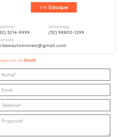
Ver
Estoque
elefone
WhatsApp
32) 3214-9999
(32) 98800-1299
ontato
arbexautomoveis@gmail.com
egociar via
Email