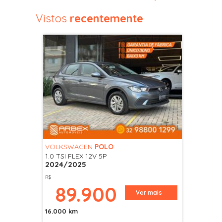
Vistos
recentemente
VOLKSWAGEN
POLO
1.0 TSI FLEX 12V 5P
2024/2025
R$
89.900
Ver mais
16.000 km