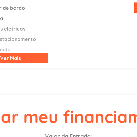
 de bordo
ia
s elétricos
estacionamento
onado
Ver
Mais
torista com ajuste de altura
TOMÁTICO
 áudio no volante
trica
lar meu financia
icas
icos
s na cor do veículo
Valor da Entrada: