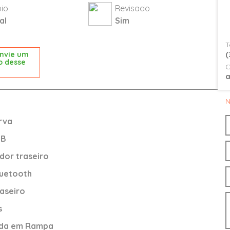
io
Revisado
al
Sim
T
(
nvie um
o desse
C
N
rva
SB
or traseiro
luetooth
aseiro
s
tida em Rampa