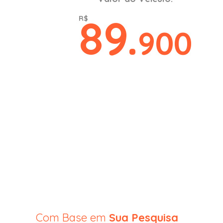
Rodas de li
89.
R$
Banco trase
900
AIRBAGS FR
Alarme
Controle de
Controle de
Encosto de 
Freios ABS
Isofix
Com Base em
Sua Pesquisa