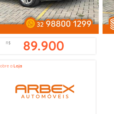
89.900
R$
obre a
Loja