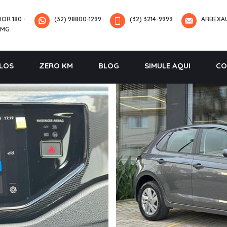
IOR 180 -
(32) 98800-1299
(32) 3214-9999
ARBEXA
-MG
LOS
ZERO KM
BLOG
SIMULE AQUI
CO