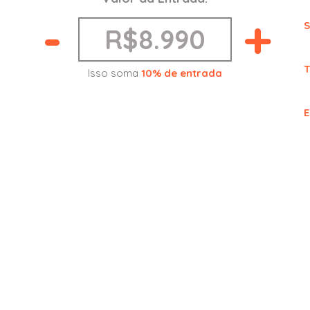
ga leve
-
+
S
iro rebatível
ONTAIS E LATERAIS
T
Isso soma
10% de entrada
 estabilidade
E
 tração
cabeça traseiro