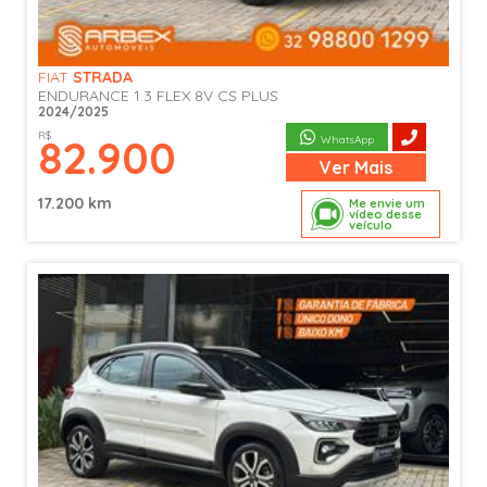
FIAT
STRADA
ENDURANCE 1.3 FLEX 8V CS PLUS
2024/2025
R$
82.900
WhatsApp
Ver
Mais
17.200 km
Me envie um
vídeo desse
veículo