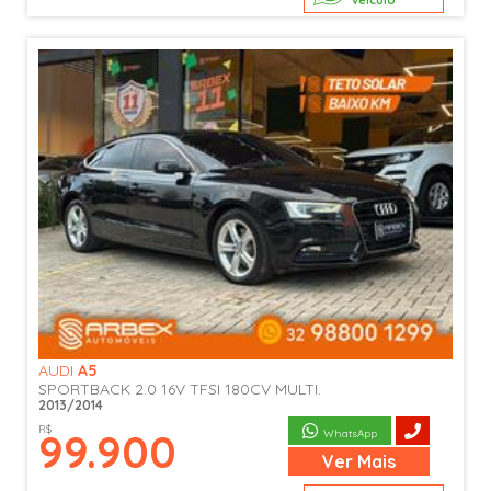
veículo
AUDI
A5
SPORTBACK 2.0 16V TFSI 180CV MULTI.
2013/2014
R$
99.900
WhatsApp
Ver
Mais