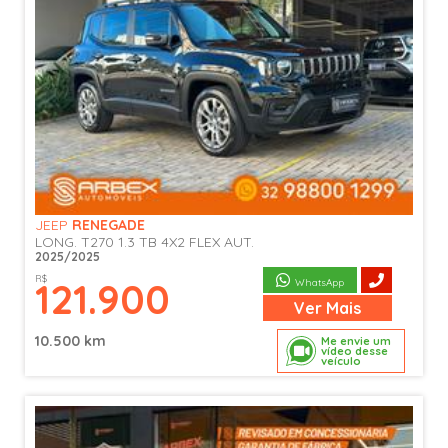
JEEP
RENEGADE
LONG. T270 1.3 TB 4X2 FLEX AUT.
2025/2025
R$
121.900
WhatsApp
Ver
Mais
10.500 km
Me envie um
vídeo desse
veículo