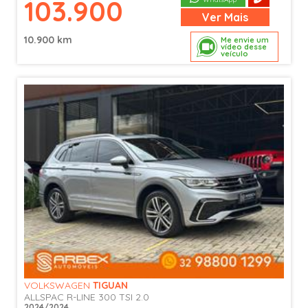
103.900
Ver
Mais
10.900 km
Me envie um
vídeo desse
veículo
VOLKSWAGEN
TIGUAN
ALLSPAC R-LINE 300 TSI 2.0
2024/2024