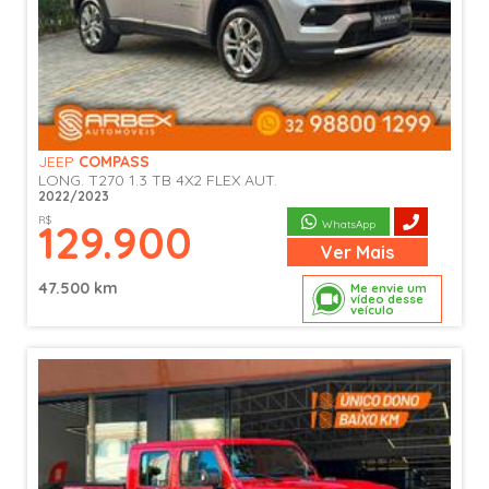
JEEP
COMPASS
LONG. T270 1.3 TB 4X2 FLEX AUT.
2022/2023
R$
129.900
WhatsApp
Ver
Mais
47.500 km
Me envie um
vídeo desse
veículo