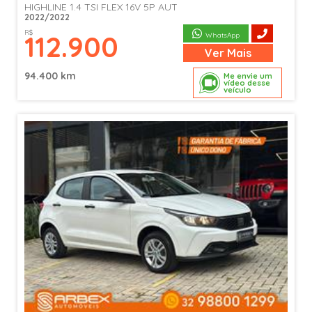
HIGHLINE 1.4 TSI FLEX 16V 5P AUT
2022/2022
R$
112.900
WhatsApp
Ver
Mais
94.400 km
Me envie um
vídeo desse
veículo