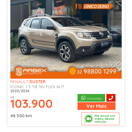
RENAULT
DUSTER
ICONIC 1.3 TB 16V FLEX AUT.
2023/2024
R$
103.900
WhatsApp
Ver
Mais
48.500 km
Me envie um
vídeo desse
veículo