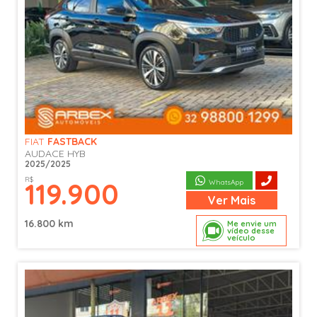
FIAT
FASTBACK
AUDACE HYB
2025/2025
R$
119.900
WhatsApp
Ver
Mais
16.800 km
Me envie um
vídeo desse
veículo