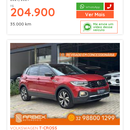
R$
204.900
WhatsApp
Ver
Mais
35.000 km
Me envie um
vídeo desse
veículo
VOLKSWAGEN
T-CROSS