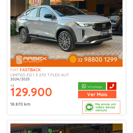
FIAT
FASTBACK
LIMITED ED.1.3 270 T.FLEX AUT.
2024/2025
R$
129.900
WhatsApp
Ver
Mais
18.870 km
Me envie um
vídeo desse
veículo