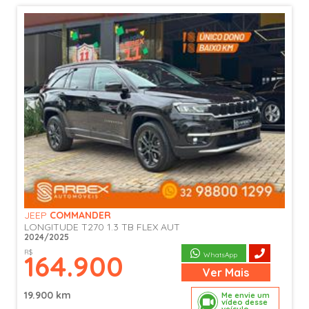
JEEP
COMMANDER
LONGITUDE T270 1.3 TB FLEX AUT
2024/2025
R$
164.900
WhatsApp
Ver
Mais
19.900 km
Me envie um
vídeo desse