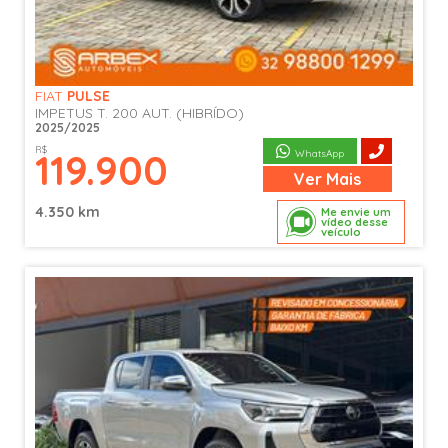
FIAT
PULSE
IMPETUS T. 200 AUT. (HIBRÍDO)
2025/2025
R$
119.900
WhatsApp
Ver
Mais
4.350 km
Me envie um
vídeo desse
veículo