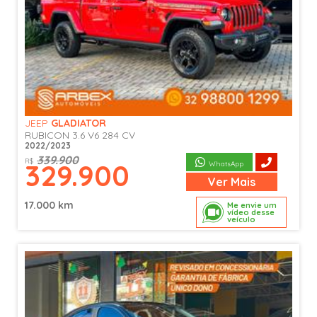
JEEP
GLADIATOR
RUBICON 3.6 V6 284 CV
2022/2023
339.900
R$
329.900
WhatsApp
Ver
Mais
17.000 km
Me envie um
vídeo desse
veículo