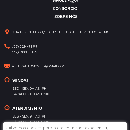
SIMULE AQUI
CONSÓRCIO
SOBRE NÓS
RUA LUZ INTERIOR, 180 - ESTRELA SUL - JUIZ DE FORA - MG
(32) 3214-9999
(32) 98800-1299
ARBEXAUTOMOVEIS@GMAIL.COM
VENDAS
SEG - SEX: 9H ÀS 19H
SÁBADO: 9:00 AS 13:00
ATENDIMENTO
SEG - SEX: 9H ÀS 19H
SÁBADO: 9:00 AS 13:00
Utilizamos cookies para oferecer melhor experiência,