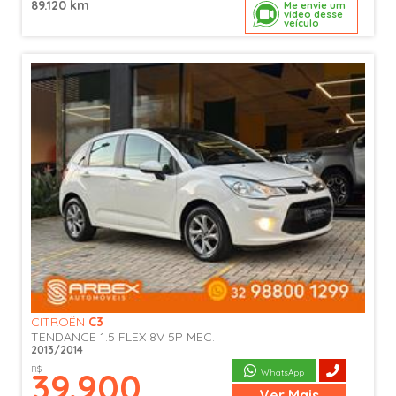
89.120 km
Me envie um
vídeo desse
veículo
CITROËN
C3
TENDANCE 1.5 FLEX 8V 5P MEC.
2013/2014
R$
39.900
WhatsApp
Ver
Mais