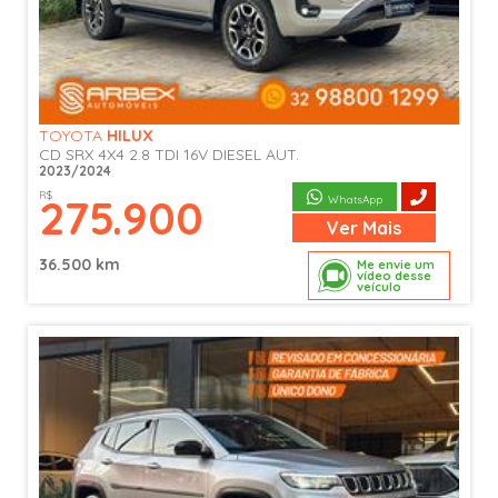
TOYOTA
HILUX
CD SRX 4X4 2.8 TDI 16V DIESEL AUT.
2023/2024
R$
275.900
WhatsApp
Ver
Mais
36.500 km
Me envie um
vídeo desse
veículo