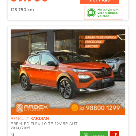
123.750 km
Me envie um
vídeo desse
veículo
RENAULT
KARDIAN
PREM. ED FLEX 1.0 TB 12V 5P AUT.
2024/2025
R$
WhatsApp