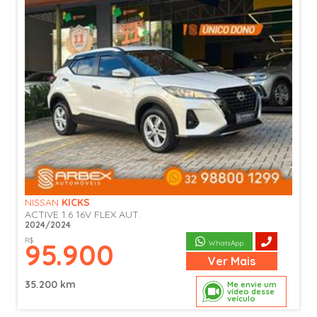
NISSAN
KICKS
ACTIVE 1.6 16V FLEX AUT.
2024/2024
R$
95.900
WhatsApp
Ver
Mais
35.200 km
Me envie um
vídeo desse
veículo