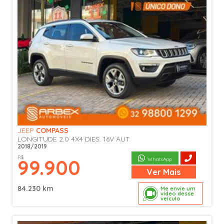
JEEP
COMPASS
LONGITUDE 2.0 4X4 DIES. 16V AUT.
2018/2019
R$
99.900
WhatsApp
Ver
Mais
84.230 km
Me envie um
vídeo desse
veículo