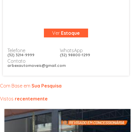
Freios ABS
FRENAGEM AUTOMÁTICA
INDICADOR DE FADIGA
Isofix
LAVADOR DO VIDRO TRASEIRO
Ver
Estoque
REP. LATERAL LUZ DE DIREÇÃO
VETORIZAÇÃO DE TORQUE
Telefone
WhatsApp
(32) 3214-9999
(32) 98800-1299
Contato
arbexautomoveis@gmail.com
Com Base em
Sua Pesquisa
Vistos
recentemente