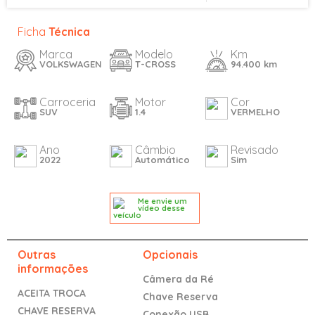
Ficha
Técnica
Marca
Modelo
Km
VOLKSWAGEN
T-CROSS
94.400 km
Carroceria
Motor
Cor
SUV
1.4
VERMELHO
Ano
Câmbio
Revisado
2022
Automático
Sim
Me envie um
vídeo desse
veículo
Outras
Opcionais
informações
Câmera da Ré
ACEITA TROCA
Chave Reserva
CHAVE RESERVA
Conexão USB