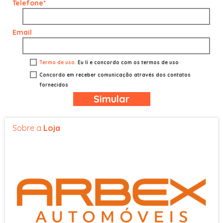
Telefone*
Bancos em couro
Retrovisor fotocrômico
Email
Rodas de liga leve
Banco bi-partido
Banco traseiro rebatível
Termo de uso.
Eu li e concordo com os termos de uso
Air Bag de Curtina (laterais e
Concordo em receber comunicação através dos contatos
frontais)
fornecidos
Alarme
Simular
ALERTA DE COLISÃO FRONTAL
CINTO SEG. COM AJUST.DE
Sobre a
Loja
ALTURA
Controle de estabilidade
Controle de tração
Encosto de cabeça traseiro
FARÓIS COM REFLETORES
DUPLOS
FARÓIS COM REGULAGEM DE
ALTURA