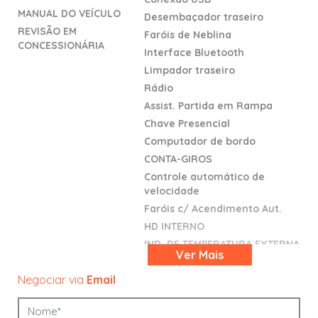
MANUAL DO VEÍCULO
Desembaçador traseiro
REVISÃO EM
Faróis de Neblina
CONCESSIONÁRIA
Interface Bluetooth
Limpador traseiro
Rádio
Assist. Partida em Rampa
Chave Presencial
Computador de bordo
CONTA-GIROS
Controle automático de
velocidade
Faróis c/ Acendimento Aut.
HD INTERNO
IND. DE TEMPERATURA EXTERNA
Ver
Mais
Limp. Para-Brisa Aut
Negociar via
Email
Monitoramento de Pressâo
/Pneus
Retrovisores elétricos