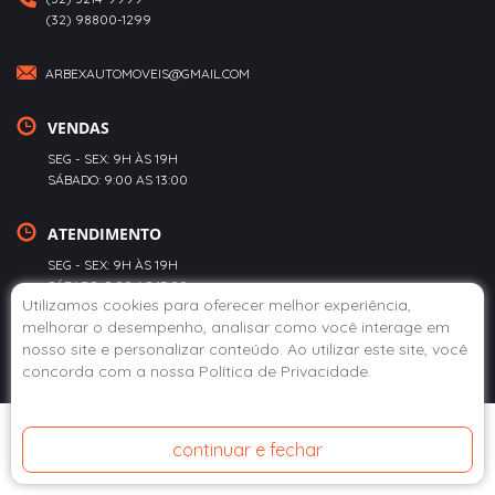
(32) 98800-1299
ARBEXAUTOMOVEIS@GMAIL.COM
VENDAS
SEG - SEX: 9H ÀS 19H
SÁBADO: 9:00 AS 13:00
ATENDIMENTO
SEG - SEX: 9H ÀS 19H
SÁBADO: 9:00 AS 13:00
Utilizamos cookies para oferecer melhor experiência,
melhorar o desempenho, analisar como você interage em
POLÍTICA DE PRIVACIDADE
nosso site e personalizar conteúdo. Ao utilizar este site, você
concorda com a nossa
Política de Privacidade
.
© 2020 ABEX AUTOMÓVEIS. TODOS OS DIREITOS RESERVADOS.
continuar e fechar
DESENVOLVIDO POR