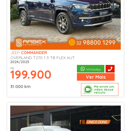
JEEP
COMMANDER
OVERLAND T270 1.3 TB FLEX AUT.
2024/2025
R$
199.900
WhatsApp
Ver
Mais
31.000 km
Me envie um
vídeo desse
veículo