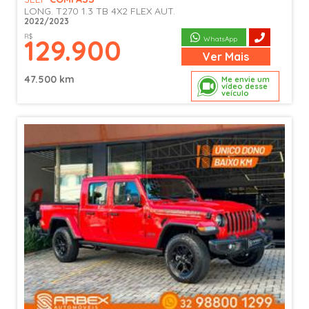
LONG. T270 1.3 TB 4X2 FLEX AUT.
2022/2023
R$
129.900
WhatsApp
Ver
Mais
47.500 km
Me envie um
vídeo desse
veículo