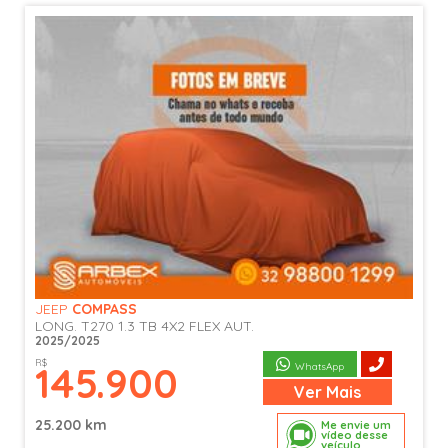
JEEP
COMPASS
LONG. T270 1.3 TB 4X2 FLEX AUT.
2025/2025
R$
145.900
WhatsApp
Ver
Mais
25.200 km
Me envie um
vídeo desse
veículo