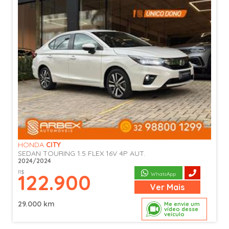
HONDA
CITY
SEDAN TOURING 1.5 FLEX 16V 4P AUT.
2024/2024
R$
122.900
WhatsApp
Ver
Mais
29.000 km
Me envie um
vídeo desse
veículo