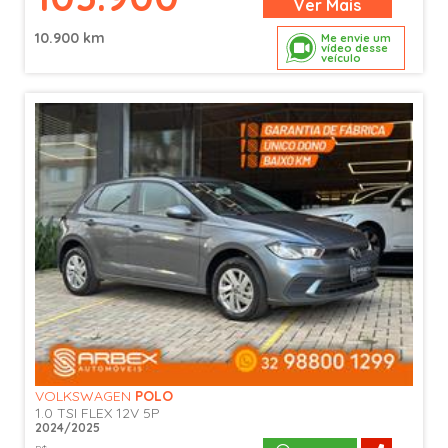
Ver
Mais
10.900 km
Me envie um
vídeo desse
veículo
VOLKSWAGEN
POLO
1.0 TSI FLEX 12V 5P
2024/2025