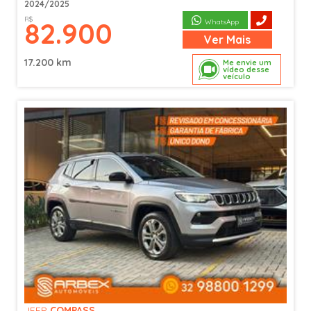
2024/2025
R$
82.900
WhatsApp
Ver
Mais
17.200 km
Me envie um
vídeo desse
veículo
JEEP
COMPASS