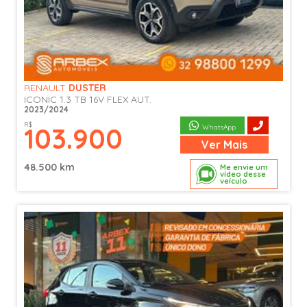
RENAULT
DUSTER
ICONIC 1.3 TB 16V FLEX AUT.
2023/2024
R$
103.900
WhatsApp
Ver
Mais
48.500 km
Me envie um
vídeo desse
veículo