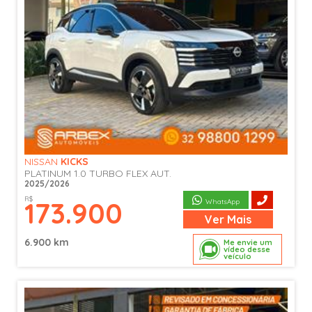
NISSAN
KICKS
PLATINUM 1.0 TURBO FLEX AUT.
2025/2026
R$
173.900
WhatsApp
Ver
Mais
6.900 km
Me envie um
vídeo desse
veículo