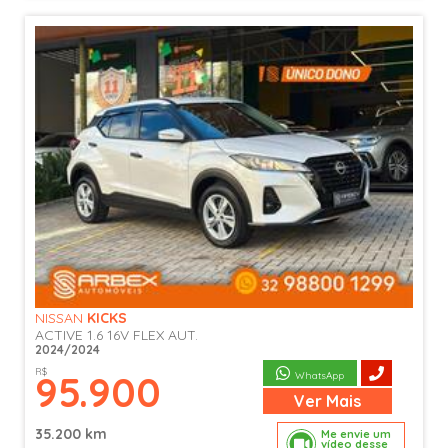
NISSAN
KICKS
ACTIVE 1.6 16V FLEX AUT.
2024/2024
R$
95.900
WhatsApp
Ver
Mais
35.200 km
Me envie um
vídeo desse