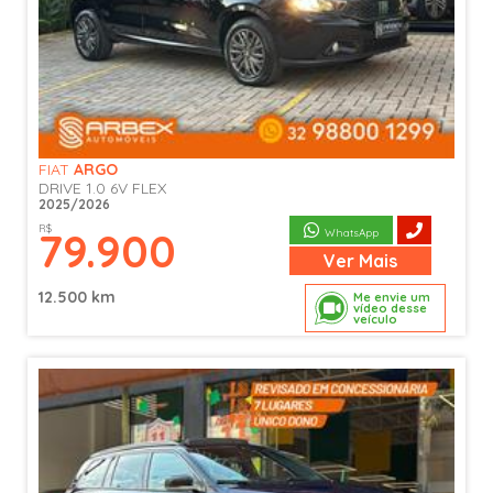
FIAT
ARGO
DRIVE 1.0 6V FLEX
2025/2026
R$
79.900
WhatsApp
Ver
Mais
12.500 km
Me envie um
vídeo desse
veículo