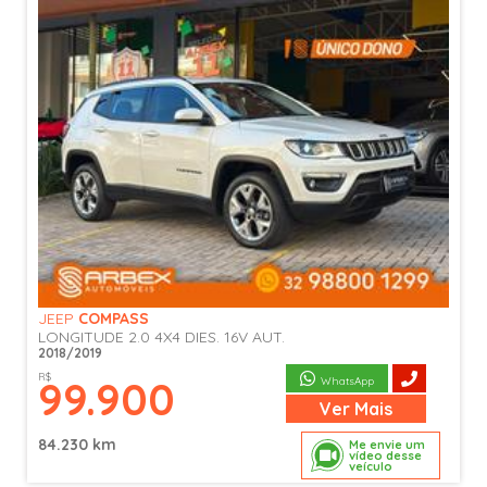
JEEP
COMPASS
LONGITUDE 2.0 4X4 DIES. 16V AUT.
2018/2019
R$
99.900
WhatsApp
Ver
Mais
84.230 km
Me envie um
vídeo desse
veículo