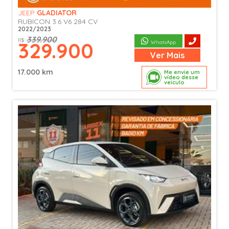
JEEP
GLADIATOR
RUBICON 3.6 V6 284 CV
2022/2023
339.900
R$
329.900
WhatsApp
Ver
Mais
17.000 km
Me envie um
vídeo desse
veículo