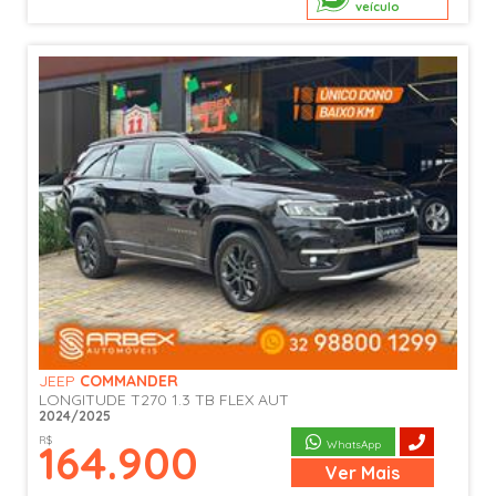
veículo
JEEP
COMMANDER
LONGITUDE T270 1.3 TB FLEX AUT
2024/2025
R$
164.900
WhatsApp
Ver
Mais