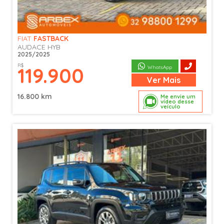
FIAT
FASTBACK
AUDACE HYB
2025/2025
R$
119.900
WhatsApp
Ver
Mais
16.800 km
Me envie um
vídeo desse
veículo