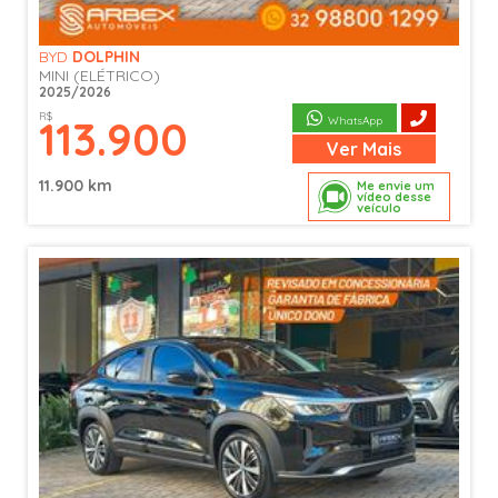
BYD
DOLPHIN
MINI (ELÉTRICO)
2025/2026
R$
113.900
WhatsApp
Ver
Mais
11.900 km
Me envie um
vídeo desse
veículo