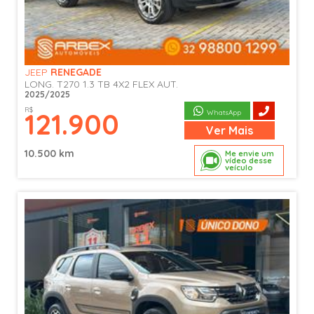
JEEP
RENEGADE
LONG. T270 1.3 TB 4X2 FLEX AUT.
2025/2025
R$
121.900
WhatsApp
Ver
Mais
10.500 km
Me envie um
vídeo desse
veículo