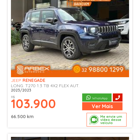
JEEP
RENEGADE
LONG. T270 1.3 TB 4X2 FLEX AUT.
2023/2023
R$
103.900
WhatsApp
Ver
Mais
66.500 km
Me envie um
vídeo desse
veículo