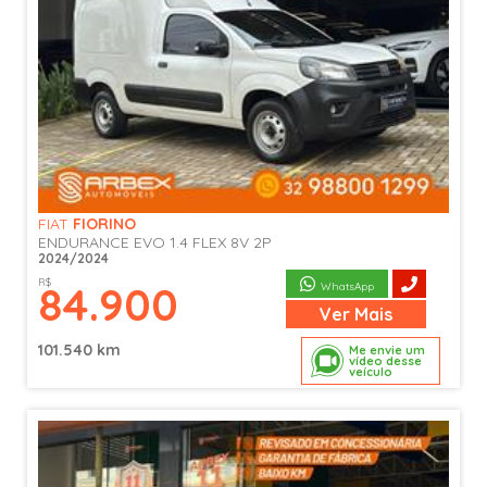
FIAT
FIORINO
ENDURANCE EVO 1.4 FLEX 8V 2P
2024/2024
R$
84.900
WhatsApp
Ver
Mais
101.540 km
Me envie um
vídeo desse
veículo