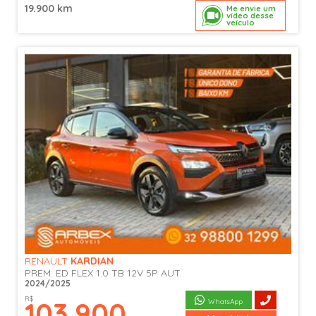
19.900 km
Me envie um
vídeo desse
veículo
RENAULT
KARDIAN
PREM. ED FLEX 1.0 TB 12V 5P AUT.
2024/2025
R$
103.900
WhatsApp