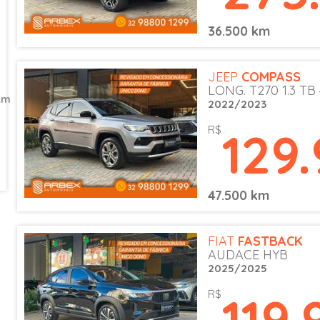
36.500 km
JEEP
COMPASS
LONG. T270 1.3 TB
km
2022/2023
129
R$
47.500 km
FIAT
FASTBACK
AUDACE HYB
2025/2025
119.
R$