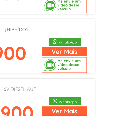
Me envie um
vídeo desse
veículo
T. (HIBRÍDO)
WhatsApp
900
Ver
Mais
Me envie um
vídeo desse
veículo
I 16V DIESEL AUT.
WhatsApp
.900
Ver
Mais