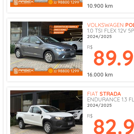
10.900 km
VOLKSWAGEN
PO
1.0 TSI FLEX 12V 5
2024/2025
89.
R$
16.000 km
FIAT
STRADA
ENDURANCE 1.3 FL
2024/2025
82.
R$