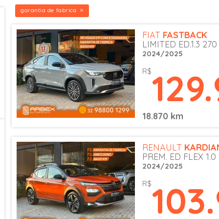
garantia de fabrica
FIAT
FASTBACK
LIMITED ED.1.3 270
2024/2025
129
R$
18.870 km
RENAULT
KARDIA
PREM. ED FLEX 1.0
2024/2025
103
R$