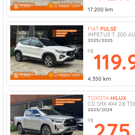
17.200 km
FIAT
PULSE
IMPETUS T. 200 AU
2025/2025
119.
R$
4.350 km
TOYOTA
HILUX
CD SRX 4X4 2.8 TD
2023/2024
275
R$