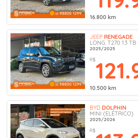
16.800 km
JEEP
RENEGADE
LONG. T270 1.3 TB
2025/2025
121
R$
10.500 km
BYD
DOLPHIN
MINI (ELÉTRICO)
2025/2026
R$