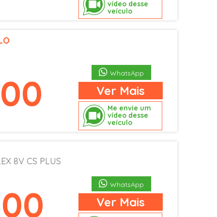
vídeo desse
veículo
LO
P
WhatsApp
900
Ver
Mais
Me envie um
vídeo desse
veículo
EX 8V CS PLUS
WhatsApp
900
Ver
Mais