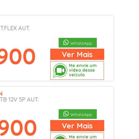
 T.FLEX AUT.
WhatsApp
.900
Ver
Mais
Me envie um
vídeo desse
veículo
N
 TB 12V 5P AUT.
WhatsApp
.900
Ver
Mais
Me envie um