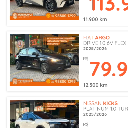
113.
11.900 km
FIAT
ARGO
DRIVE 1.0 6V FLEX
2025/2026
79.
R$
12.500 km
NISSAN
KICKS
PLATINUM 1.0 TUR
2025/2026
R$