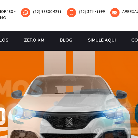
IOR 180 -
(32) 98800-1299
(32) 3214-9999
ARBEXA
-MG
LOS
ZERO KM
BLOG
SIMULE AQUI
CO