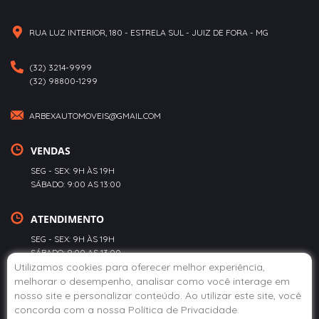
RUA LUZ INTERIOR, 180 - ESTRELA SUL - JUIZ DE FORA - MG
(32) 3214-9999
(32) 98800-1299
ARBEXAUTOMOVEIS@GMAIL.COM
VENDAS
SEG - SEX: 9H ÀS 19H
SÁBADO: 9:00 AS 13:00
ATENDIMENTO
SEG - SEX: 9H ÀS 19H
SÁBADO: 9:00 AS 13:00
Utilizamos cookies para oferecer melhor experiência,
melhorar o desempenho, analisar como você interage em
POLÍTICA DE PRIVACIDADE
nosso site e personalizar conteúdo. Ao utilizar este site, você
concorda com a nossa
Política de Privacidade
.