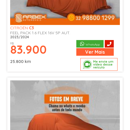
CITROËN
C3
FEEL PACK 1.6 FLEX 16V 5P AUT.
2023/2024
R$
83.900
WhatsApp
Ver
Mais
25.800 km
Me envie um
vídeo desse
veículo