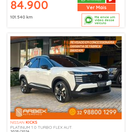
84.900
Ver
Mais
101.540 km
Me envie um
vídeo desse
veículo
NISSAN
KICKS
PLATINUM 1.0 TURBO FLEX AUT.
2025/2026