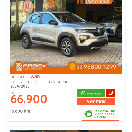
RENAULT
KWID
OUTSIDER 1.0 FLEX 12V 5P MEC.
2024/2025
R$
66.900
WhatsApp
Ver
Mais
19.600 km
Me envie um
vídeo desse
veículo