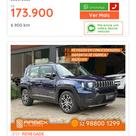
R$
173.900
WhatsApp
Ver
Mais
6.900 km
Me envie um
vídeo desse
veículo
JEEP
RENEGADE