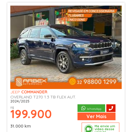
JEEP
COMMANDER
OVERLAND T270 1.3 TB FLEX AUT.
2024/2025
R$
199.900
WhatsApp
Ver
Mais
31.000 km
Me envie um
vídeo desse