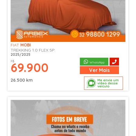
FIAT
MOBI
TREKKING 1.0 FLEX 5P.
2025/2025
R$
69.900
WhatsApp
Ver
Mais
26.500 km
Me envie um
vídeo desse
veículo