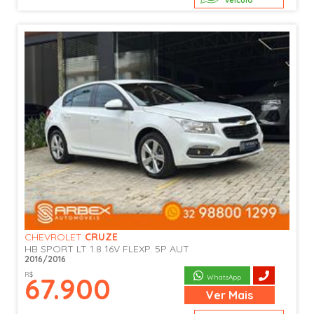
veículo
CHEVROLET
CRUZE
HB SPORT LT 1.8 16V FLEXP. 5P AUT
2016/2016
R$
67.900
WhatsApp
Ver
Mais