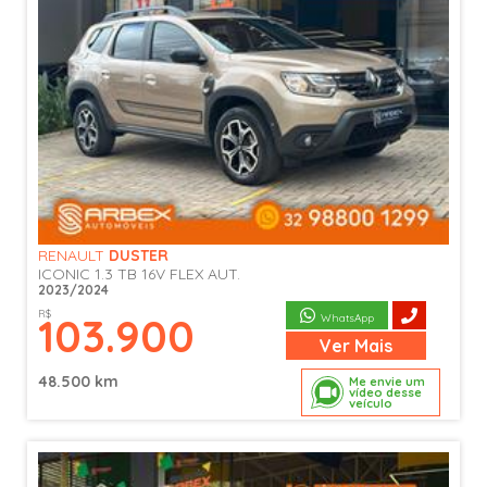
RENAULT
DUSTER
ICONIC 1.3 TB 16V FLEX AUT.
2023/2024
R$
103.900
WhatsApp
Ver
Mais
48.500 km
Me envie um
vídeo desse
veículo