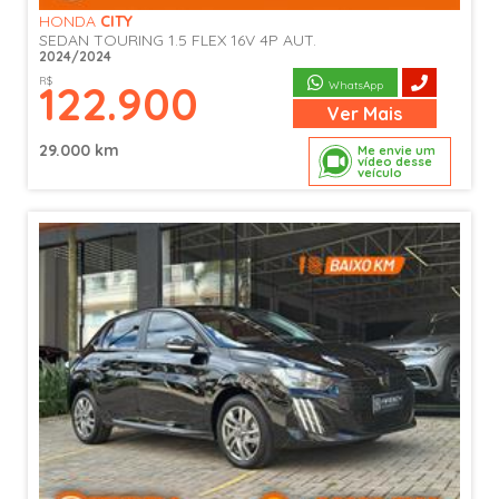
HONDA
CITY
SEDAN TOURING 1.5 FLEX 16V 4P AUT.
2024/2024
R$
122.900
WhatsApp
Ver
Mais
29.000 km
Me envie um
vídeo desse
veículo