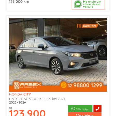
126.000 km
Me envie um
vídeo desse
veículo
HONDA
CITY
HATCHBACK EX 1.5 FLEX 16V AUT.
2025/2026
R$
123.900
WhatsApp
Ver
Mais