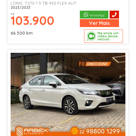
LONG. T270 1.3 TB 4X2 FLEX AUT.
2023/2023
R$
103.900
WhatsApp
Ver
Mais
66.500 km
Me envie um
vídeo desse
veículo