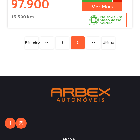
97.900
Ver
Mais
43.500 km
Me envie um
vídeo desse
veículo
Primeiro
<<
1
2
>>
Último
HOME