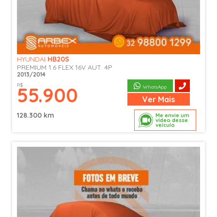
HYUNDAI
HB20S
PREMIUM 1.6 FLEX 16V AUT. 4P
2013/2014
R$
55.900
WhatsApp
Ver
Mais
128.300 km
Me envie um
vídeo desse
veículo