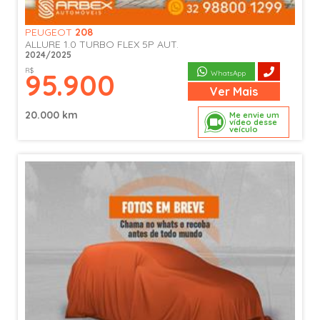
PEUGEOT
208
ALLURE 1.0 TURBO FLEX 5P AUT.
2024/2025
R$
95.900
WhatsApp
Ver
Mais
20.000 km
Me envie um
vídeo desse
veículo