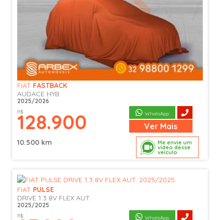
FIAT
FASTBACK
AUDACE HYB
2025/2026
R$
128.900
WhatsApp
Ver
Mais
10.500 km
Me envie um
vídeo desse
veículo
FIAT
PULSE
DRIVE 1.3 8V FLEX AUT.
2025/2025
R$
WhatsApp