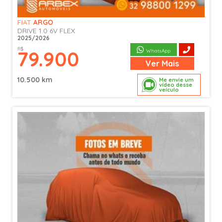
FIAT
ARGO
DRIVE 1.0 6V FLEX
2025/2026
R$
79.900
WhatsApp
Ver
Mais
10.500 km
Me envie um
vídeo desse
veículo