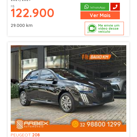
R$
122.900
WhatsApp
Ver
Mais
29.000 km
Me envie um
vídeo desse
veículo
PEUGEOT
208