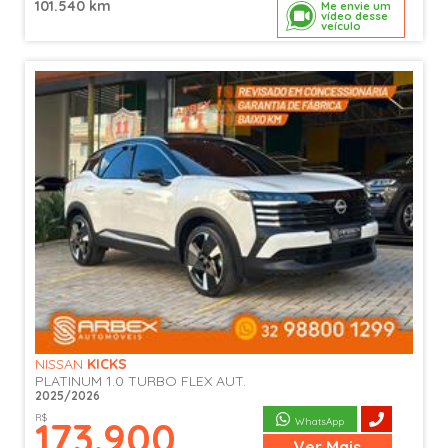
101.540 km
Me envie um
vídeo desse
veículo
NISSAN
KICKS
PLATINUM 1.0 TURBO FLEX AUT.
2025/2026
R$
173.900
WhatsApp
Ver
Mais