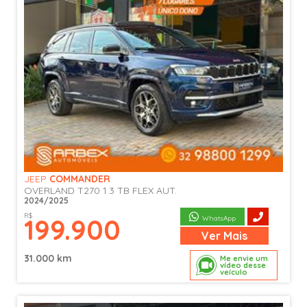
JEEP
COMMANDER
OVERLAND T270 1.3 TB FLEX AUT.
2024/2025
R$
199.900
WhatsApp
Ver
Mais
31.000 km
Me envie um
vídeo desse
veículo