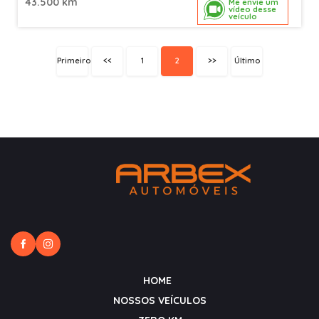
43.500 km
Me envie um
vídeo desse
veículo
Primeiro
<<
1
2
>>
Último
HOME
NOSSOS VEÍCULOS