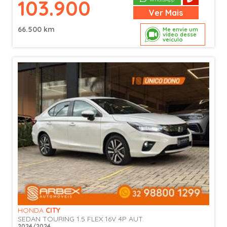
103.900
Ver
Mais
66.500 km
Me envie um
vídeo desse
veículo
HONDA
CITY
SEDAN TOURING 1.5 FLEX 16V 4P AUT.
2024/2024