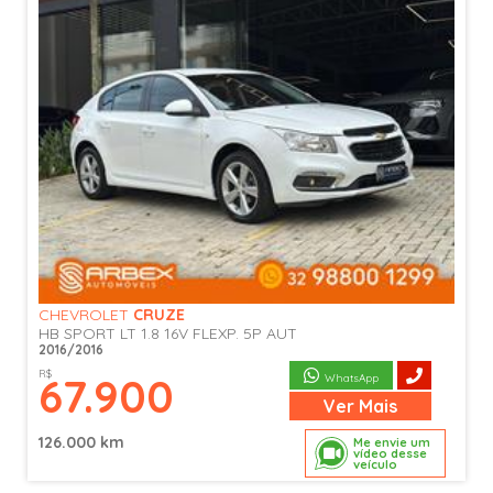
CHEVROLET
CRUZE
HB SPORT LT 1.8 16V FLEXP. 5P AUT
2016/2016
R$
67.900
WhatsApp
Ver
Mais
126.000 km
Me envie um
vídeo desse
veículo