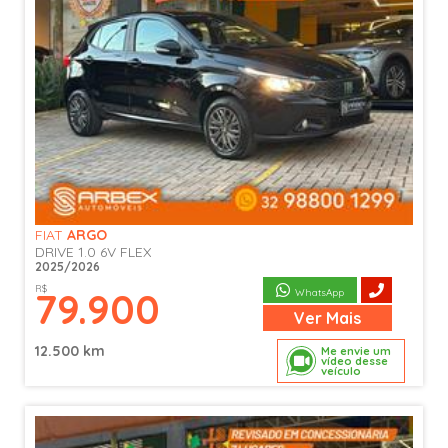
FIAT
ARGO
DRIVE 1.0 6V FLEX
2025/2026
R$
79.900
WhatsApp
Ver
Mais
12.500 km
Me envie um
vídeo desse
veículo