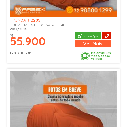
HYUNDAI
HB20S
PREMIUM 1.6 FLEX 16V AUT. 4P
2013/2014
R$
55.900
WhatsApp
Ver
Mais
128.300 km
Me envie um
vídeo desse
veículo