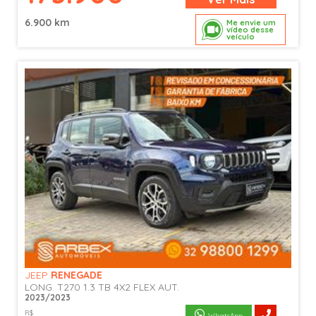
6.900 km
Me envie um
vídeo desse
veículo
JEEP
RENEGADE
LONG. T270 1.3 TB 4X2 FLEX AUT.
2023/2023
R$
WhatsApp