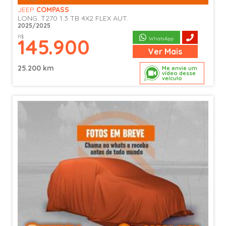
JEEP
COMPASS
LONG. T270 1.3 TB 4X2 FLEX AUT.
2025/2025
R$
145.900
WhatsApp
Ver
Mais
25.200 km
Me envie um
vídeo desse
veículo