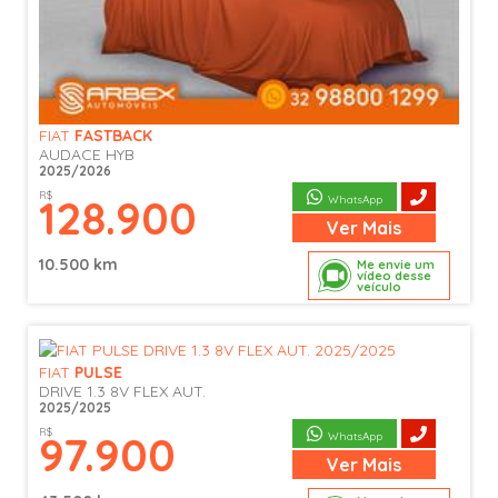
FIAT
FASTBACK
AUDACE HYB
2025/2026
R$
128.900
WhatsApp
Ver
Mais
10.500 km
Me envie um
vídeo desse
veículo
FIAT
PULSE
DRIVE 1.3 8V FLEX AUT.
2025/2025
R$
97.900
WhatsApp
Ver
Mais